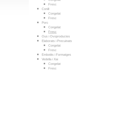
Fresc
Conill
Congelat
Fresc
Porc
Congelat
Fresc
Ous i Ovoproductes
Elaborats i Precuinats
Congelat
Fresc
Embotits i Formatges
Vedella i Xai
Congelat
Fresc