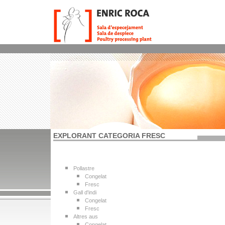
EXPLORANT CATEGORIA FRESC
Pollastre
Congelat
Fresc
Gall d'indi
Congelat
Fresc
Altres aus
Congelat