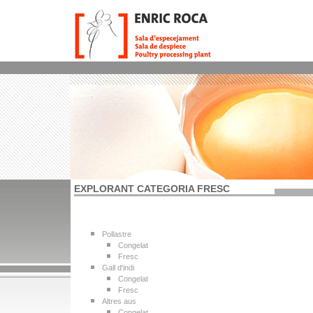
EXPLORANT CATEGORIA FRESC
Pollastre
Congelat
Fresc
Gall d'indi
Congelat
Fresc
Altres aus
Congelat