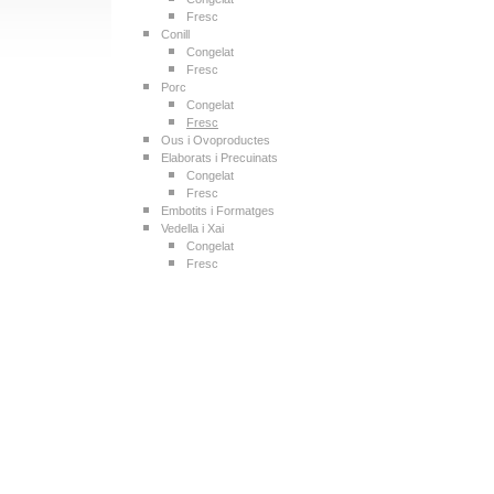
Fresc
Conill
Congelat
Fresc
Porc
Congelat
Fresc
Ous i Ovoproductes
Elaborats i Precuinats
Congelat
Fresc
Embotits i Formatges
Vedella i Xai
Congelat
Fresc