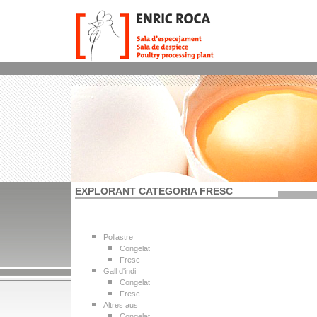
EXPLORANT CATEGORIA FRESC
Pollastre
Congelat
Fresc
Gall d'indi
Congelat
Fresc
Altres aus
Congelat