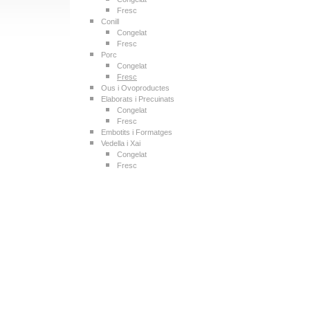
Fresc
Conill
Congelat
Fresc
Porc
Congelat
Fresc
Ous i Ovoproductes
Elaborats i Precuinats
Congelat
Fresc
Embotits i Formatges
Vedella i Xai
Congelat
Fresc