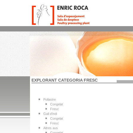
EXPLORANT CATEGORIA FRESC
Pollastre
Congelat
Fresc
Gall d'indi
Congelat
Fresc
Altres aus
Congelat