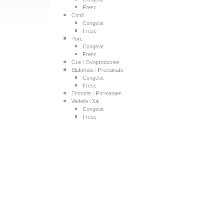
Fresc
Conill
Congelat
Fresc
Porc
Congelat
Fresc
Ous i Ovoproductes
Elaborats i Precuinats
Congelat
Fresc
Embotits i Formatges
Vedella i Xai
Congelat
Fresc