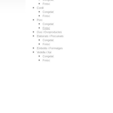
Fresc
Conill
Congelat
Fresc
Porc
Congelat
Fresc
Ous i Ovoproductes
Elaborats i Precuinats
Congelat
Fresc
Embotits i Formatges
Vedella i Xai
Congelat
Fresc