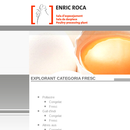
EXPLORANT CATEGORIA FRESC
Pollastre
Congelat
Fresc
Gall d'indi
Congelat
Fresc
Altres aus
Congelat