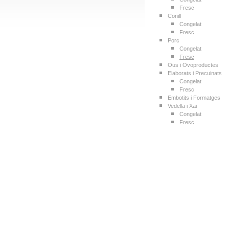
Fresc
Conill
Congelat
Fresc
Porc
Congelat
Fresc
Ous i Ovoproductes
Elaborats i Precuinats
Congelat
Fresc
Embotits i Formatges
Vedella i Xai
Congelat
Fresc