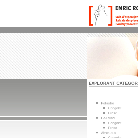
EXPLORANT CATEGOR
Pollastre
Congelat
Fresc
Gall d'indi
Congelat
Fresc
Altres aus
Congelat