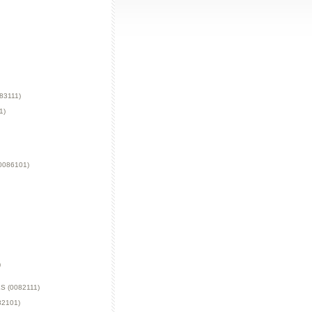
83111)
1)
0086101)
)
 (0082111)
2101)