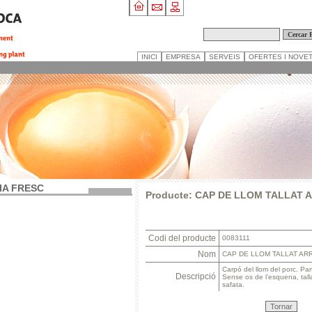
INICI
EMPRESA
SERVEIS
OFERTES I NOVE
IA FRESC
Producte: CAP DE LLOM TALLAT
Codi del producte
0083111
Nom
CAP DE LLOM TALLAT AR
Carpó del llom del porc. Par
Descripció
Sense os de l’esquena, talla
safata.
Tornar