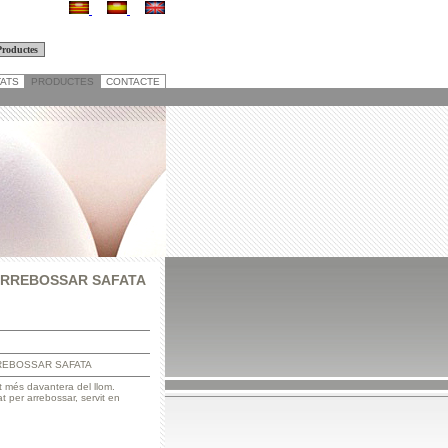
TATS
PRODUCTES
CONTACTE
 ARREBOSSAR SAFATA
REBOSSAR SAFATA
t més davantera del llom.
t per arrebossar, servit en