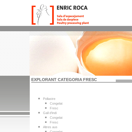
EXPLORANT CATEGORIA FRESC
Pollastre
Congelat
Fresc
Gall d'indi
Congelat
Fresc
Altres aus
Congelat