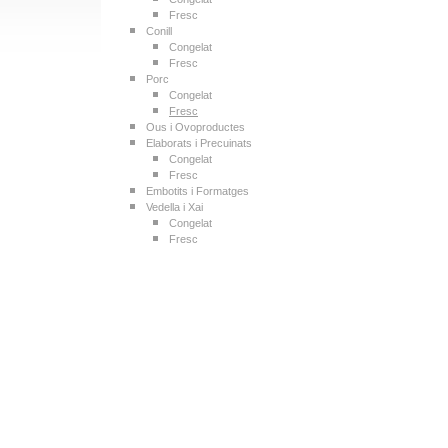
Fresc
Conill
Congelat
Fresc
Porc
Congelat
Fresc
Ous i Ovoproductes
Elaborats i Precuinats
Congelat
Fresc
Embotits i Formatges
Vedella i Xai
Congelat
Fresc