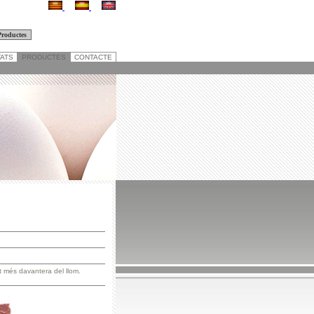
TATS
PRODUCTES
CONTACTE
t més davantera del llom.