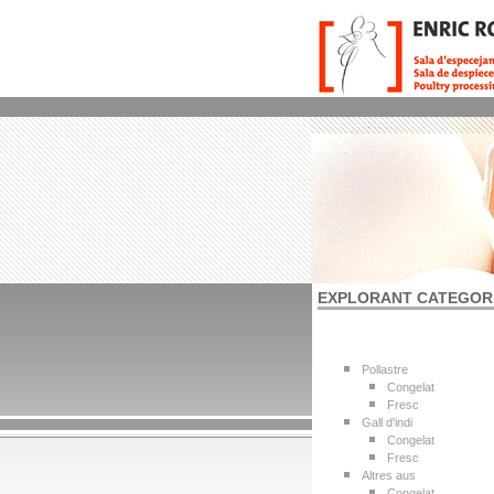
EXPLORANT CATEGOR
Pollastre
Congelat
Fresc
Gall d'indi
Congelat
Fresc
Altres aus
Congelat