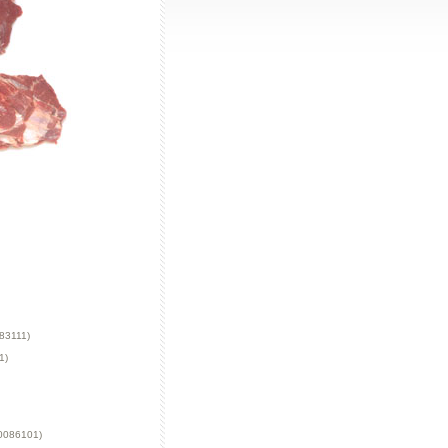
83111)
1)
0086101)