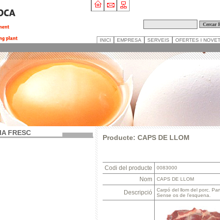
INICI
EMPRESA
SERVEIS
OFERTES I NOVE
IA FRESC
Producte: CAPS DE LLOM
Codi del producte
0083000
Nom
CAPS DE LLOM
Carpó del llom del porc. Par
Descripció
Sense os de l’esquena.