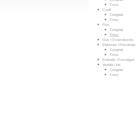
Fresc
Conill
Congelat
Fresc
Porc
Congelat
Fresc
Ous i Ovoproductes
Elaborats i Precuinats
Congelat
Fresc
Embotits i Formatges
Vedella i Xai
Congelat
Fresc