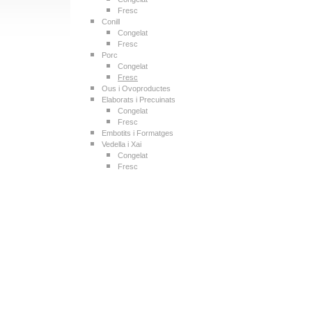
Fresc
Conill
Congelat
Fresc
Porc
Congelat
Fresc
Ous i Ovoproductes
Elaborats i Precuinats
Congelat
Fresc
Embotits i Formatges
Vedella i Xai
Congelat
Fresc