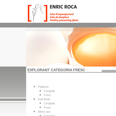
EXPLORANT CATEGORIA FRESC
Pollastre
Congelat
Fresc
Gall d'indi
Congelat
Fresc
Altres aus
Congelat