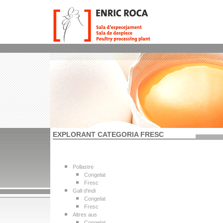
EXPLORANT CATEGORIA FRESC
Pollastre
Congelat
Fresc
Gall d'indi
Congelat
Fresc
Altres aus
Congelat