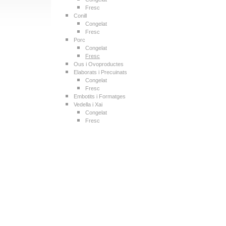
Fresc
Conill
Congelat
Fresc
Porc
Congelat
Fresc
Ous i Ovoproductes
Elaborats i Precuinats
Congelat
Fresc
Embotits i Formatges
Vedella i Xai
Congelat
Fresc