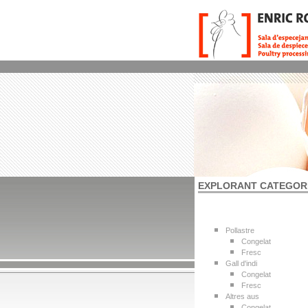
EXPLORANT CATEGOR
Pollastre
Congelat
Fresc
Gall d'indi
Congelat
Fresc
Altres aus
Congelat