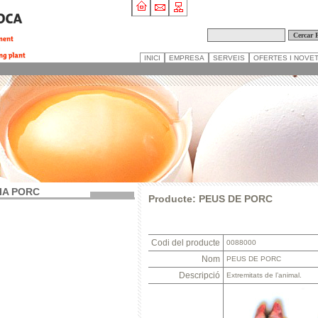
INICI
EMPRESA
SERVEIS
OFERTES I NOVE
IA PORC
Producte: PEUS DE PORC
Codi del producte
0088000
Nom
PEUS DE PORC
Descripció
Extremitats de l’animal.