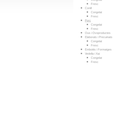
Fresc
Conill
Congelat
Fresc
Porc
Congelat
Fresc
Ous i Ovoproductes
Elaborats i Precuinats
Congelat
Fresc
Embotits i Formatges
Vedella i Xai
Congelat
Fresc