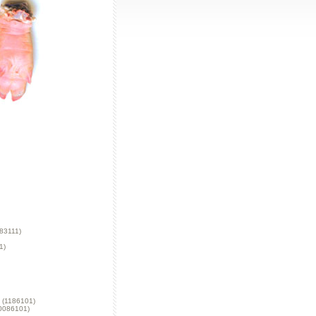
83111)
1)
(1186101)
0086101)