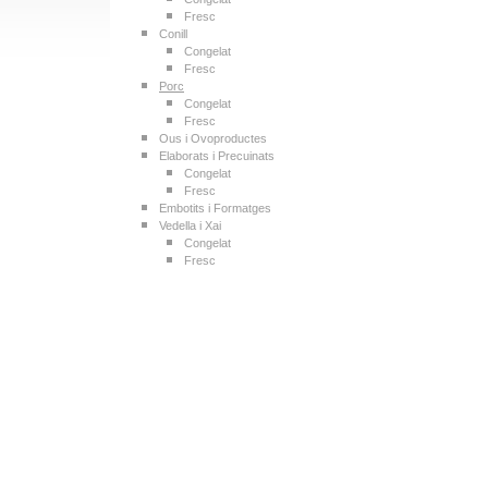
Fresc
Conill
Congelat
Fresc
Porc
Congelat
Fresc
Ous i Ovoproductes
Elaborats i Precuinats
Congelat
Fresc
Embotits i Formatges
Vedella i Xai
Congelat
Fresc