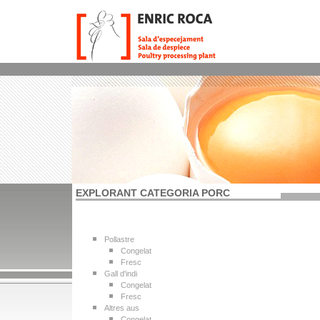
EXPLORANT CATEGORIA PORC
Pollastre
Congelat
Fresc
Gall d'indi
Congelat
Fresc
Altres aus
Congelat