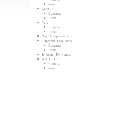
Fresc
Conill
Congelat
Fresc
Porc
Congelat
Fresc
Ous i Ovoproductes
Elaborats i Precuinats
Congelat
Fresc
Embotits i Formatges
Vedella i Xai
Congelat
Fresc