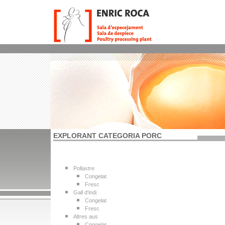
EXPLORANT CATEGORIA PORC
Pollastre
Congelat
Fresc
Gall d'indi
Congelat
Fresc
Altres aus
Congelat