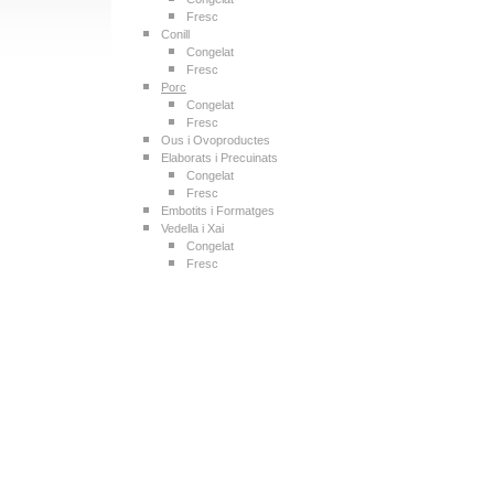
Fresc
Conill
Congelat
Fresc
Porc
Congelat
Fresc
Ous i Ovoproductes
Elaborats i Precuinats
Congelat
Fresc
Embotits i Formatges
Vedella i Xai
Congelat
Fresc