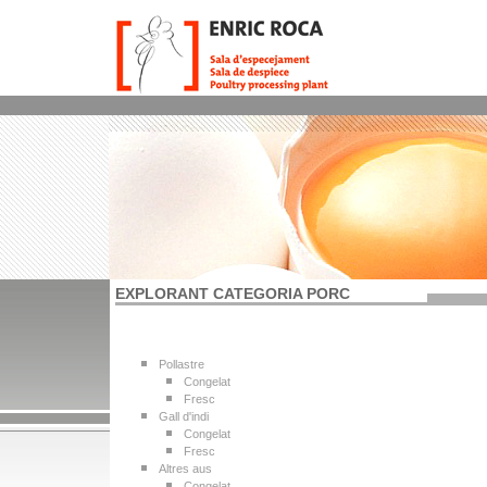
EXPLORANT CATEGORIA PORC
Pollastre
Congelat
Fresc
Gall d'indi
Congelat
Fresc
Altres aus
Congelat