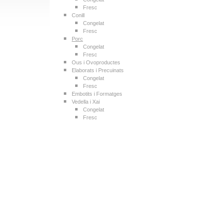
Fresc
Conill
Congelat
Fresc
Porc
Congelat
Fresc
Ous i Ovoproductes
Elaborats i Precuinats
Congelat
Fresc
Embotits i Formatges
Vedella i Xai
Congelat
Fresc