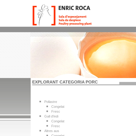
EXPLORANT CATEGORIA PORC
Pollastre
Congelat
Fresc
Gall d'indi
Congelat
Fresc
Altres aus
Congelat