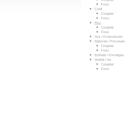
Fresc
Conill
Congelat
Fresc
Porc
Congelat
Fresc
Ous i Ovoproductes
Elaborats i Precuinats
Congelat
Fresc
Embotits i Formatges
Vedella i Xai
Congelat
Fresc