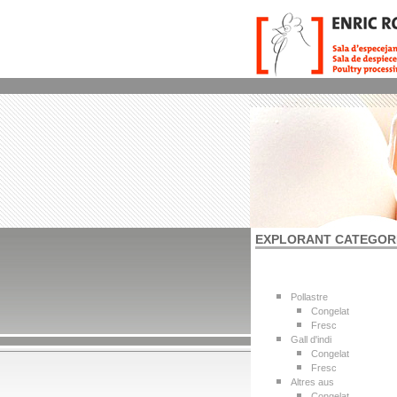
EXPLORANT CATEGOR
Pollastre
Congelat
Fresc
Gall d'indi
Congelat
Fresc
Altres aus
Congelat