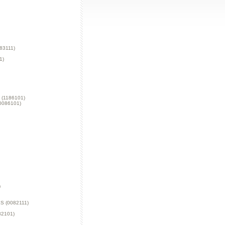
83111)
1)
(1186101)
0086101)
)
 (0082111)
2101)