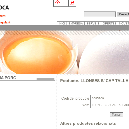
INICI
EMPRESA
SERVEIS
OFERTES I NOVE
IA PORC
Producte: LLONSES S/ CAP TALL
Codi del producte
0085100
Nom
LLONSES S/ CAP TALLAD
Tornar
Altres productes relacionats