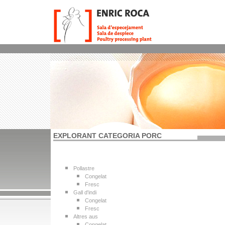
EXPLORANT CATEGORIA PORC
Pollastre
Congelat
Fresc
Gall d'indi
Congelat
Fresc
Altres aus
Congelat