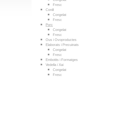
Fresc
Conill
Congelat
Fresc
Porc
Congelat
Fresc
Ous i Ovoproductes
Elaborats i Precuinats
Congelat
Fresc
Embotits i Formatges
Vedella i Xai
Congelat
Fresc