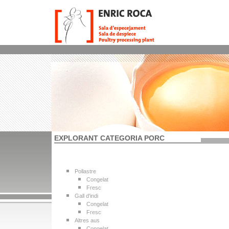
EXPLORANT CATEGORIA PORC
Pollastre
Congelat
Fresc
Gall d'indi
Congelat
Fresc
Altres aus
Congelat