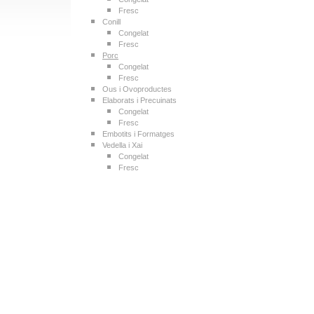
Fresc
Conill
Congelat
Fresc
Porc
Congelat
Fresc
Ous i Ovoproductes
Elaborats i Precuinats
Congelat
Fresc
Embotits i Formatges
Vedella i Xai
Congelat
Fresc