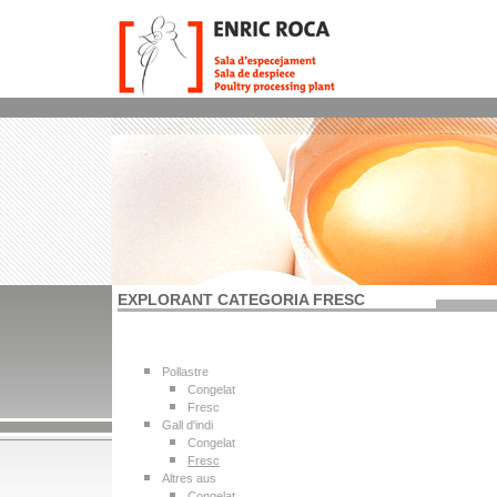
EXPLORANT CATEGORIA FRESC
Pollastre
Congelat
Fresc
Gall d'indi
Congelat
Fresc
Altres aus
Congelat