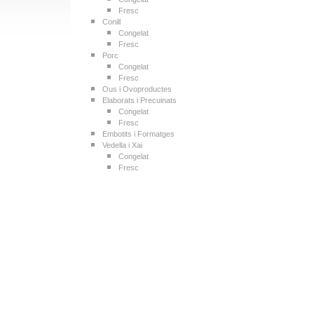
Fresc
Conill
Congelat
Fresc
Porc
Congelat
Fresc
Ous i Ovoproductes
Elaborats i Precuinats
Congelat
Fresc
Embotits i Formatges
Vedella i Xai
Congelat
Fresc